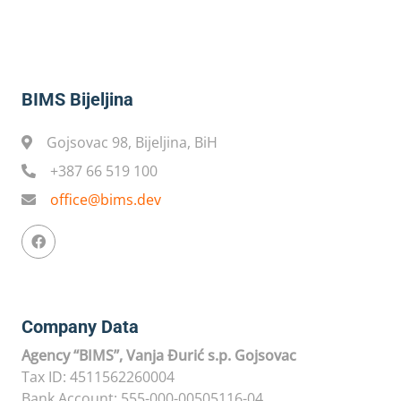
BIMS Bijeljina
Gojsovac 98, Bijeljina, BiH
+387 66 519 100
office@bims.dev
Company Data
Agency “BIMS”, Vanja Đurić s.p. Gojsovac
Tax ID: 4511562260004
Bank Account: 555-000-00505116-04